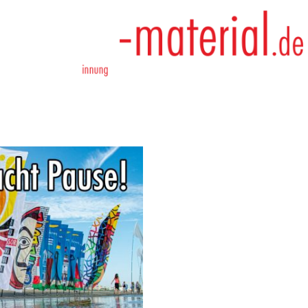
ntakt
Impressum
AGB
Datenschutzerklärung
Ve
Urlaubszeit
Vom 23. Juli bis 27. August 2
werden. Bestellungen werden a
bearbeitet.